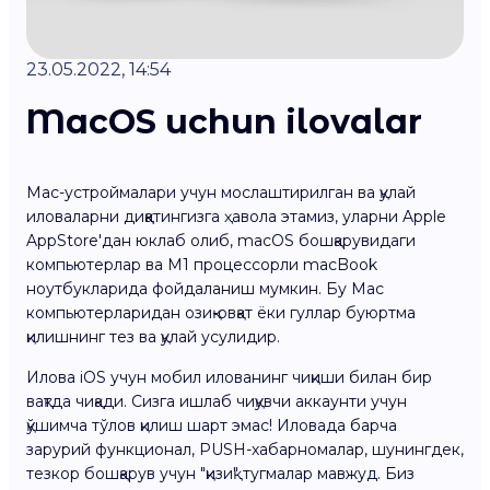
23.05.2022, 14:54
MacOS uchun ilovalar
Mac-устроймалари учун мослаштирилган ва қулай
иловаларни диққатингизга ҳавола этамиз, уларни Apple
AppStore'дан юклаб олиб, macOS бошқарувидаги
компьютерлар ва M1 процессорли macBook
ноутбукларида фойдаланиш мумкин. Бу Mac
компьютерларидан озиқ-овқат ёки гуллар буюртма
қилишнинг тез ва қулай усулидир.
Илова iOS учун мобил илованинг чиқиши билан бир
вақтда чиқади. Сизга ишлаб чиқувчи аккаунти учун
қўшимча тўлов қилиш шарт эмас! Иловада барча
зарурий функционал, PUSH-хабарномалар, шунингдек,
тезкор бошқарув учун "қизиқ" тугмалар мавжуд. Биз