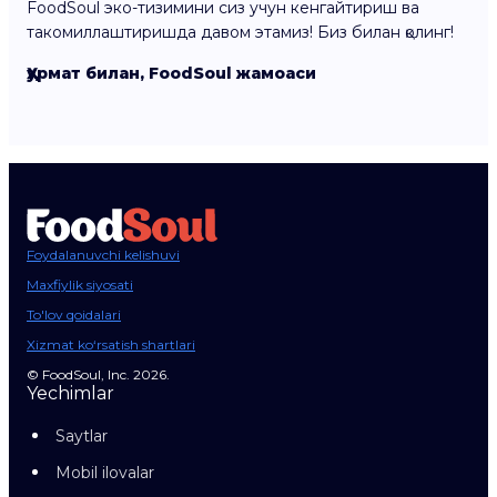
FoodSoul эко-тизимини сиз учун кенгайтириш ва
такомиллаштиришда давом этамиз! Биз билан қолинг!
Ҳурмат билан, FoodSoul жамоаси
Foydalanuvchi kelishuvi
Maxfiylik siyosati
To'lov qoidalari
Xizmat ko‘rsatish shartlari
© FoodSoul, Inc. 2026.
Yechimlar
Saytlar
Mobil ilovalar