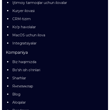
Ijtimoiy tarmoqlar uchun ilovalar
Kuryer ilovasi
CRM-tizim
Ko'p havolalar
MacOS uchun ilova
Integratsiyalar
Kompaniya
Biz haqimizda
Bo'sh ish o'rinlari
Sharhlar
Янгиликлар
Blog
Aloqalar