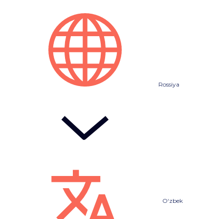
Rossiya
O‘zbek