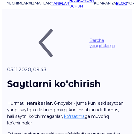
HAMKORLAR
YECHIMLAR
XIZMATLAR
KOMPANIYA
YO
TARIFLAR
BLOG
UCHUN
Barcha
yangiliklarga
05.11.2020, 09:43
Saytlarni ko'chirish
Hurmatli
Hamkorlar
, 6-noyabr - juma kuni eski saytdan
yangi saytga o'tishning oxirgi kuni hisoblanadi. Iltimos,
hali saytni ko'chirmaganlar,
ko'rsatma
ga muvofiq
ko'chiringlar