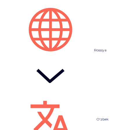
Rossiya
O‘zbek