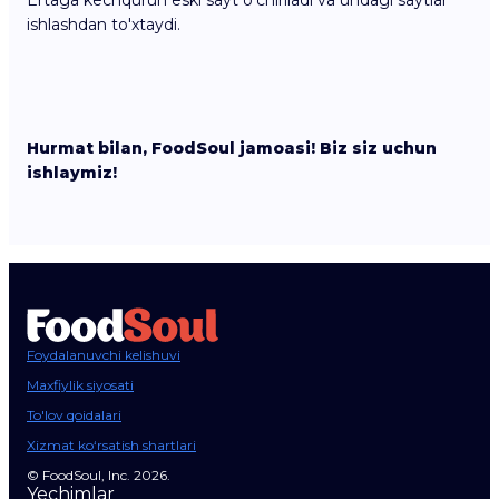
Ertaga kechqurun eski sayt o'chiriladi va undagi saytlar
ishlashdan to'xtaydi.
Hurmat bilan, FoodSoul jamoasi! Biz siz uchun
ishlaymiz!
Foydalanuvchi kelishuvi
Maxfiylik siyosati
To'lov qoidalari
Xizmat ko‘rsatish shartlari
© FoodSoul, Inc. 2026.
Yechimlar