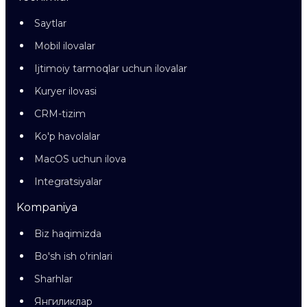
Saytlar
Mobil ilovalar
Ijtimoiy tarmoqlar uchun ilovalar
Kuryer ilovasi
CRM-tizim
Ko'p havolalar
MacOS uchun ilova
Integratsiyalar
Kompaniya
Biz haqimizda
Bo'sh ish o'rinlari
Sharhlar
Янгиликлар