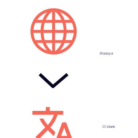
Rossiya
O‘zbek