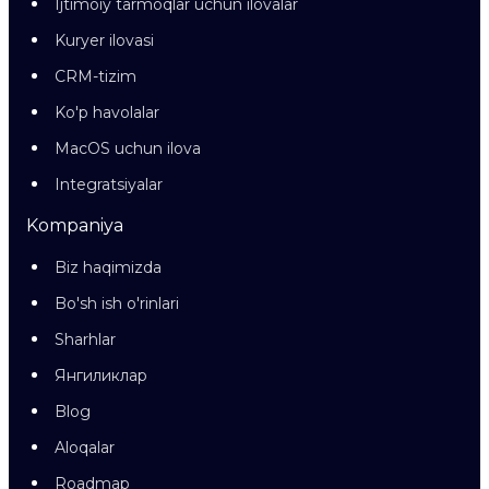
Ijtimoiy tarmoqlar uchun ilovalar
Kuryer ilovasi
CRM-tizim
Ko'p havolalar
MacOS uchun ilova
Integratsiyalar
Kompaniya
Biz haqimizda
Bo'sh ish o'rinlari
Sharhlar
Янгиликлар
Blog
Aloqalar
Roadmap