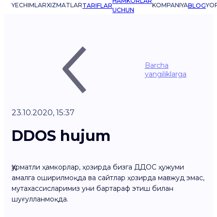
HAMKORLAR
YECHIMLAR
XIZMATLAR
KOMPANIYA
YO
TARIFLAR
BLOG
UCHUN
Barcha
yangiliklarga
23.10.2020, 15:37
DDOS hujum
Ҳурматли ҳамкорлар, ҳозирда бизга ДДОС ҳужуми
амалга оширилмоқда ва сайтлар ҳозирда мавжуд эмас,
мутахассисларимиз уни бартараф этиш билан
шуғулланмоқда.