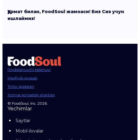
Ҳурмат билан, FoodSoul жамоаси! Биз Сиз учун
ишлаймиз!
Foydalanuvchi kelishuvi
Maxfiylik siyosati
To'lov qoidalari
Xizmat ko‘rsatish shartlari
© FoodSoul, Inc. 2026.
Yechimlar
Saytlar
Mobil ilovalar