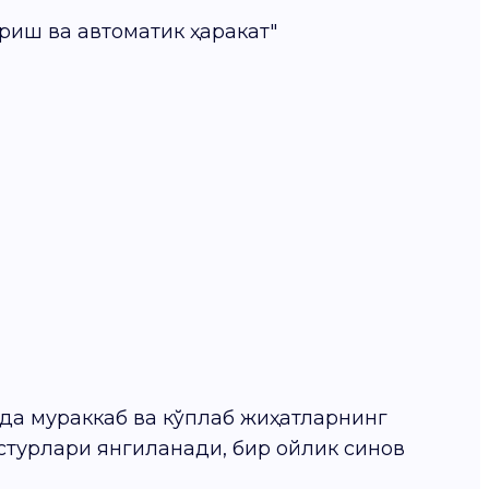
ериш ва автоматик ҳаракат"
да мураккаб ва кўплаб жиҳатларнинг
астурлари янгиланади, бир ойлик синов