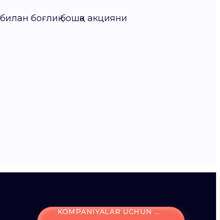
 билан боғлиқ бошқа акцияни
KOMPANIYALAR UCHUN KIRISH