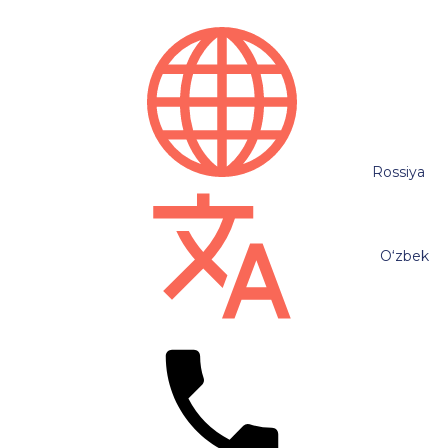
Rossiya
O‘zbek