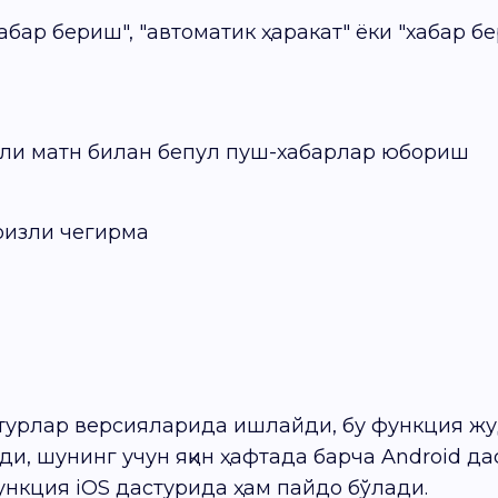
абар бериш", "автоматик ҳаракат" ёки "хабар б
ли матн билан бепул пуш-хабарлар юбориш
оизли чегирма
стурлар версияларида ишлайди, бу функция жу
ди, шунинг учун яқин ҳафтада барча Android д
ункция iOS дастурида ҳам пайдо бўлади.