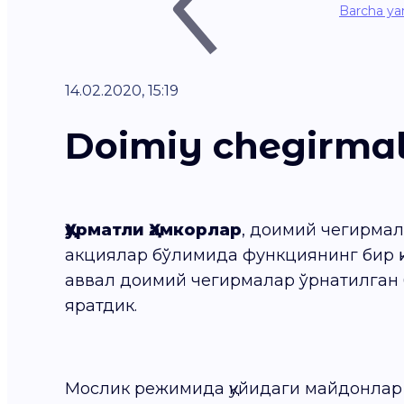
Barcha yan
14.02.2020, 15:19
Doimiy chegirmala
Ҳурматли Ҳамкорлар
, доимий чегирмал
акциялар бўлимида функциянинг бир қ
аввал доимий чегирмалар ўрнатилган 
яратдик.
Мослик режимида қуйидаги майдонлар