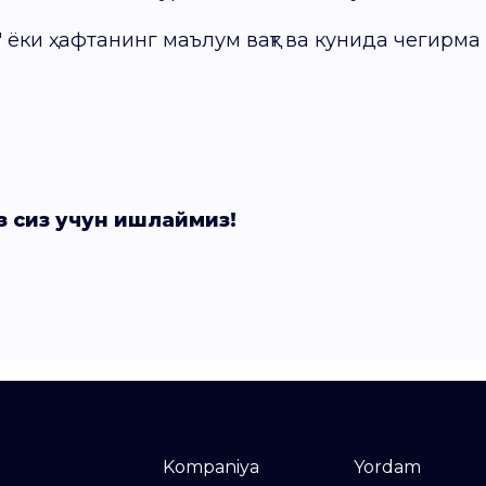
" ёки ҳафтанинг маълум вақт ва кунида чегирма
з сиз учун ишлаймиз!
Kompaniya
Yordam