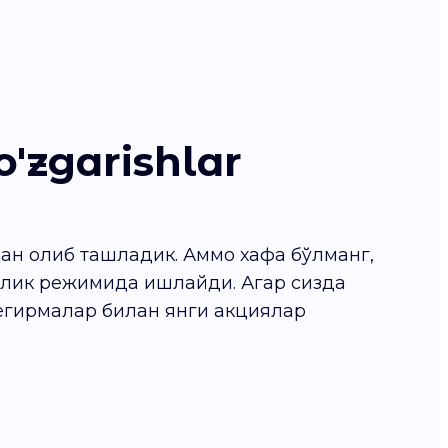
o'zgarishlar
ан олиб ташладик. Аммо хафа бўлманг,
слик режимида ишлайди. Агар сизда
егирмалар билан янги акциялар