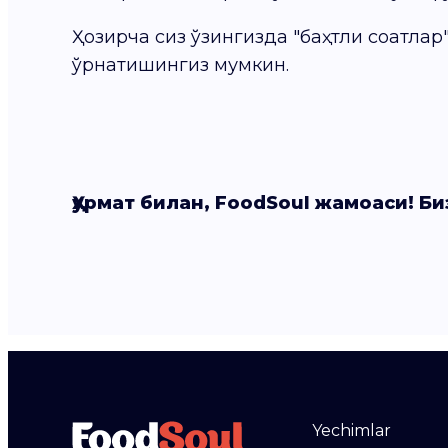
Ҳозирча сиз ўзингизда "баҳтли соатлар
ўрнатишингиз мумкин.
Ҳурмат билан, FoodSoul жамоаси! Би
Yechimlar