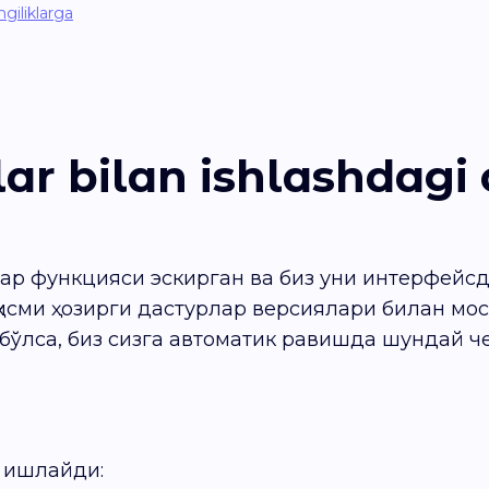
giliklarga
r bilan ishlashdagi 
ар функцияси эскирган ва биз уни интерфейсд
исми ҳозирги дастурлар версиялари билан мо
бўлса, биз сизга автоматик равишда шундай ч
 ишлайди: