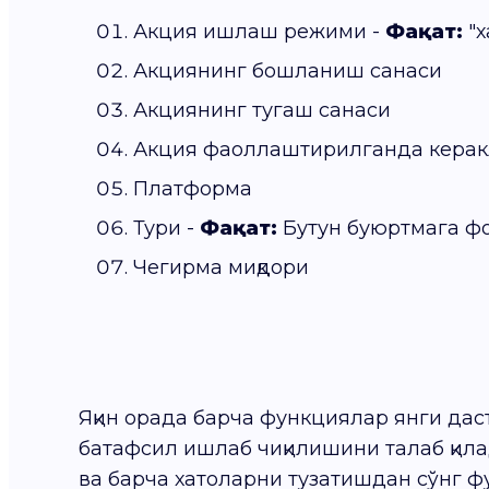
Акция ишлаш режими -
Фақат:
"х
Акциянинг бошланиш санаси
Акциянинг тугаш санаси
Акция фаоллаштирилганда керак
Платформа
Тури -
Фақат:
Бутун буюртмага ф
Чегирма миқдори
Яқин орада барча функциялар янги да
батафсил ишлаб чиқилишини талаб қила
ва барча хатоларни тузатишдан сўнг ф