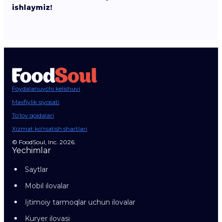
ishlaymiz!
Foydalanuvchi kelishuvi
Maxfiylik siyosati
To'lov qoidalari
Xizmat ko‘rsatish shartlari
© FoodSoul, Inc. 2026.
Yechimlar
Saytlar
Mobil ilovalar
Ijtimoiy tarmoqlar uchun ilovalar
Kuryer ilovasi