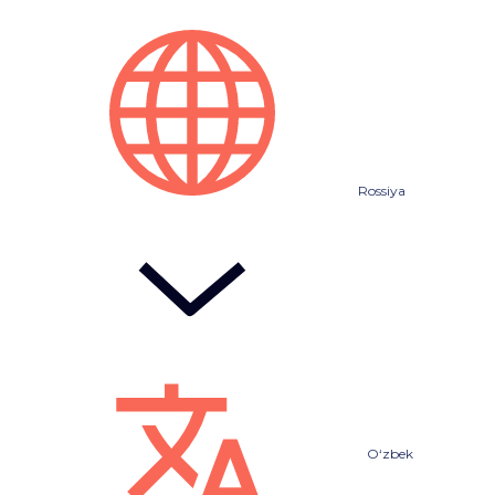
Rossiya
O‘zbek