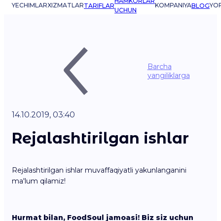
HAMKORLAR
YECHIMLAR
XIZMATLAR
KOMPANIYA
YO
TARIFLAR
BLOG
UCHUN
Barcha
yangiliklarga
14.10.2019, 03:40
Rejalashtirilgan ishlar
Rejalashtirilgan ishlar muvaffaqiyatli yakunlanganini
ma'lum qilamiz!
Hurmat bilan, FoodSoul jamoasi! Biz siz uchun