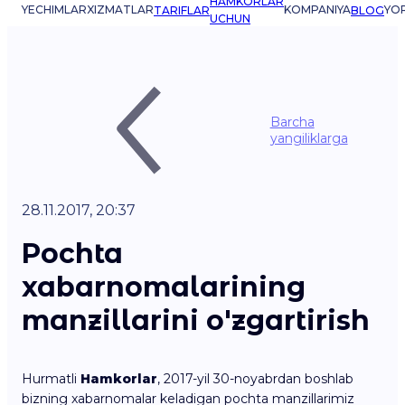
HAMKORLAR
YECHIMLAR
XIZMATLAR
KOMPANIYA
YO
TARIFLAR
BLOG
UCHUN
Barcha
yangiliklarga
28.11.2017, 20:37
Pochta
xabarnomalarining
manzillarini o'zgartirish
Hurmatli
Hamkorlar
, 2017-yil 30-noyabrdan boshlab
bizning xabarnomalar keladigan pochta manzillarimiz