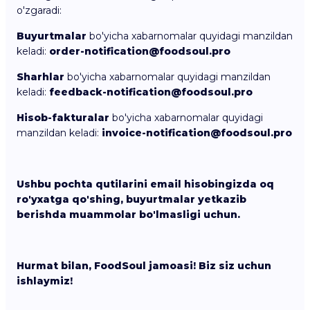
o'zgaradi:
Buyurtmalar
bo'yicha xabarnomalar quyidagi manzildan
keladi:
order-notification@foodsoul.pro
Sharhlar
bo'yicha xabarnomalar quyidagi manzildan
keladi:
feedback-notification@foodsoul.pro
Hisob-fakturalar
bo'yicha xabarnomalar quyidagi
manzildan keladi:
invoice-notification@foodsoul.pro
Ushbu pochta qutilarini email hisobingizda oq
ro'yxatga qo'shing, buyurtmalar yetkazib
berishda muammolar bo'lmasligi uchun.
Hurmat bilan, FoodSoul jamoasi! Biz siz uchun
ishlaymiz!