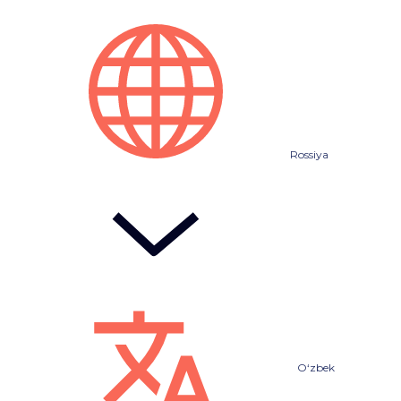
Rossiya
O‘zbek