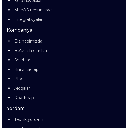
Ko'p havolalar
MacOS uchun ilova
Integratsiyalar
Kompaniya
Biz haqimizda
Bo'sh ish o'rinlari
Sharhlar
Янгиликлар
Blog
Aloqalar
Roadmap
Yordam
Texnik yordam