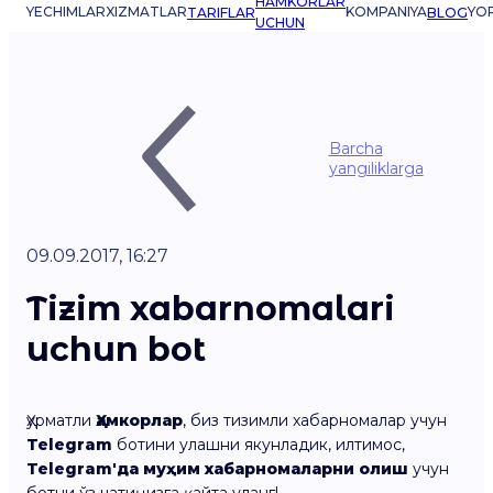
HAMKORLAR
YECHIMLAR
XIZMATLAR
KOMPANIYA
YO
TARIFLAR
BLOG
UCHUN
Barcha
yangiliklarga
09.09.2017, 16:27
Tizim xabarnomalari
uchun bot
Ҳурматли
Ҳамкорлар
, биз тизимли хабарномалар учун
Telegram
ботини улашни якунладик, илтимос,
Telegram'да муҳим хабарномаларни олиш
учун