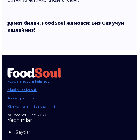
ботни ўз чатиңизга қайта уланг!
Ҳурмат билан, FoodSoul жамоаси! Биз Сиз учун
ишлаймиз!
Foydalanuvchi kelishuvi
Maxfiylik siyosati
To'lov qoidalari
Xizmat ko‘rsatish shartlari
© FoodSoul, Inc. 2026.
Yechimlar
Saytlar