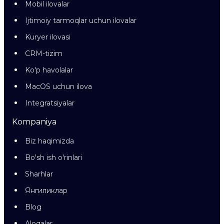
Mobil ilovalar
Ijtimoiy tarmoqlar uchun ilovalar
Kuryer ilovasi
CRM-tizim
Ko'p havolalar
MacOS uchun ilova
Integratsiyalar
Kompaniya
Biz haqimizda
Bo'sh ish o'rinlari
Sharhlar
Янгиликлар
Blog
Aloqalar