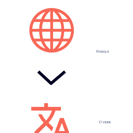
Rossiya
O‘zbek