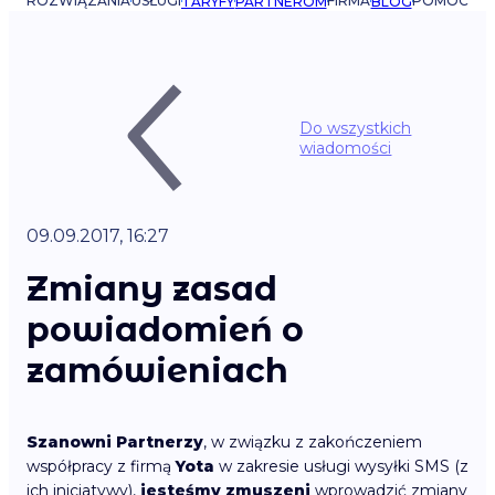
ROZWIĄZANIA
USŁUGI
FIRMA
POMOC
TARYFY
PARTNEROM
BLOG
Do wszystkich
wiadomości
09.09.2017, 16:27
Zmiany zasad
powiadomień o
zamówieniach
Szanowni Partnerzy
, w związku z zakończeniem
współpracy z firmą
Yota
w zakresie usługi wysyłki SMS (z
ich inicjatywy),
jesteśmy zmuszeni
wprowadzić zmiany