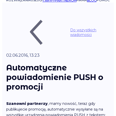
ROZWIĄZANIA
USŁUGI
FIRMA
POMOC
TARYFY
PARTNEROM
BLOG
Do wszystkich
wiadomości
02.06.2016, 13:23
Automatyczne
powiadomienie PUSH o
promocji
Szanowni partnerzy
, mamy nowość, teraz gdy
publikujecie promocję, automatycznie wysyłane są na
wszystkie urządzenia powiadomienia PUSH z tekstem: