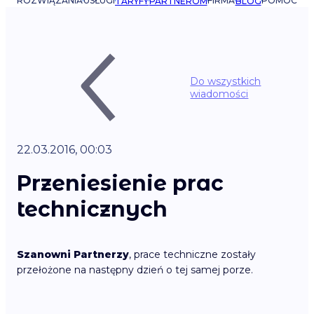
ROZWIĄZANIA
USŁUGI
FIRMA
POMOC
TARYFY
PARTNEROM
BLOG
Do wszystkich
wiadomości
22.03.2016, 00:03
Przeniesienie prac
technicznych
Szanowni Partnerzy
, prace techniczne zostały
przełożone na następny dzień o tej samej porze.