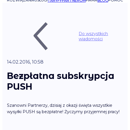
ROZWIĄZANIA
USŁUGI
FIRMA
POMOC
TARYFY
PARTNEROM
BLOG
Do wszystkich
wiadomości
14.02.2016, 10:58
Bezpłatna subskrypcja
PUSH
Szanowni Partnerzy, dzisiaj z okazji święta wszystkie
wysyłki PUSH są bezpłatne! Życzymy przyjemnej pracy!