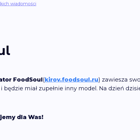
kich wiadomości
ul
ator
FoodSoul
(
kirov.foodsoul.ru
) zawiesza swo
i będzie miał zupełnie inny model. Na dzień dzisi
jemy dla Was!