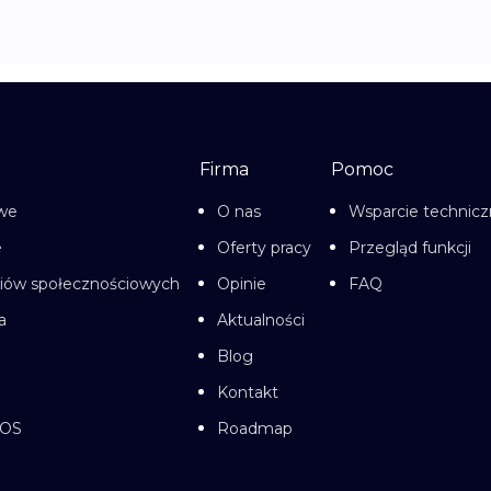
Firma
Pomoc
owe
O nas
Wsparcie technic
e
Oferty pracy
Przegląd funkcji
diów społecznościowych
Opinie
FAQ
a
Aktualności
Blog
Kontakt
cOS
Roadmap