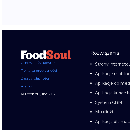
Rozwiązania
Umowa użytkownika
Strony internet
Polityka prywatności
Aplikacje mobiln
Zasady płatności
Aplikacje do me
Regulamin
Aplikacja kuriersk
© FoodSoul, Inc. 2026.
System CRM
Multilinki
Aplikacja dla ma