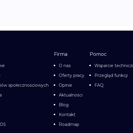
Firma
Pomoc
owe
O nas
Wsparcie technic
e
Oferty pracy
Przegląd funkcji
diów społecznościowych
Opinie
FAQ
a
Aktualności
Blog
Kontakt
cOS
Roadmap