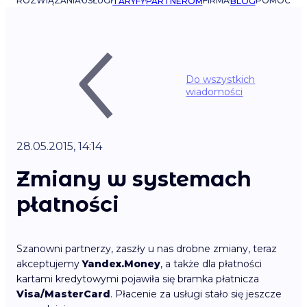
ROZWIĄZANIA
USŁUGI
FIRMA
POMOC
TARYFY
PARTNEROM
BLOG
Do wszystkich
wiadomości
28.05.2015, 14:14
Zmiany w systemach
płatności
Szanowni partnerzy, zaszły u nas drobne zmiany, teraz
akceptujemy
Yandex.Money
, a także dla płatności
kartami kredytowymi pojawiła się bramka płatnicza
Visa/MasterCard
. Płacenie za usługi stało się jeszcze