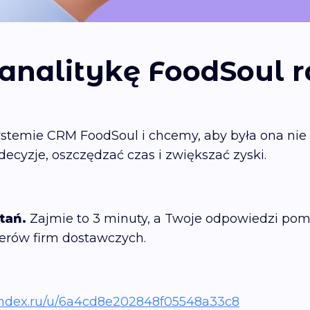
nalitykę FoodSoul 
ystemie CRM FoodSoul i chcemy, aby była ona nie
yzje, oszczędzać czas i zwiększać zyski.
tań.
Zajmie to 3 minuty, a Twoje odpowiedzi pom
erów firm dostawczych.
yandex.ru/u/6a4cd8e202848f05548a33c8