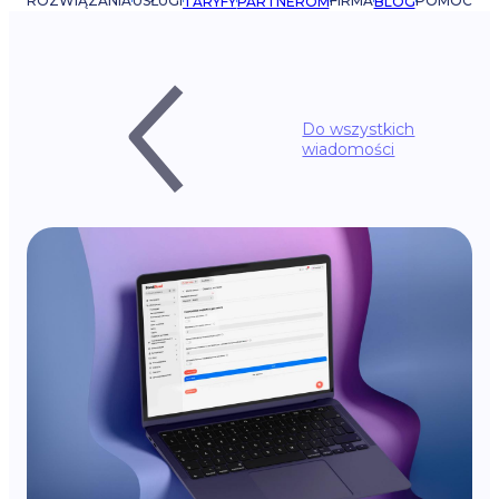
ROZWIĄZANIA
USŁUGI
FIRMA
POMOC
TARYFY
PARTNEROM
BLOG
Do wszystkich
wiadomości