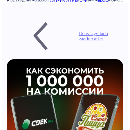
ROZWIĄZANIA
USŁUGI
FIRMA
POMOC
TARYFY
PARTNEROM
BLOG
Do wszystkich
wiadomości