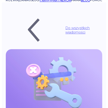
ROZWIĄZANIA
USŁUGI
FIRMA
POMOC
TARYFY
PARTNEROM
BLOG
Do wszystkich
wiadomości