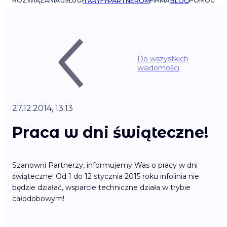
ROZWIĄZANIA
USŁUGI
FIRMA
POMOC
TARYFY
PARTNEROM
BLOG
Do wszystkich
wiadomości
27.12.2014, 13:13
Praca w dni świąteczne!
Szanowni Partnerzy, informujemy Was o pracy w dni
świąteczne! Od 1 do 12 stycznia 2015 roku infolinia nie
będzie działać, wsparcie techniczne działa w trybie
całodobowym!