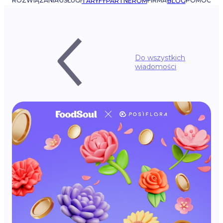
ROZWIĄZANIA
USŁUGI
FIRMA
POMOC
TARYFY
PARTNEROM
BLOG
Do wszystkich
wiadomości