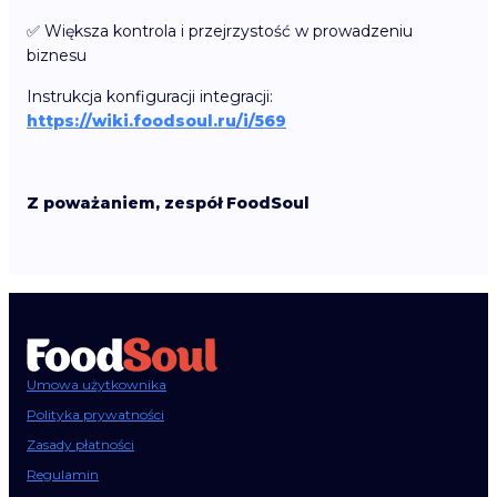
✅ Większa kontrola i przejrzystość w prowadzeniu
biznesu
Instrukcja konfiguracji integracji:
https://wiki.foodsoul.ru/i/569
Z poważaniem, zespół FoodSoul
Umowa użytkownika
Polityka prywatności
Zasady płatności
Regulamin