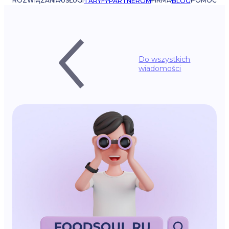
ROZWIĄZANIA
USŁUGI
FIRMA
POMOC
TARYFY
PARTNEROM
BLOG
Do wszystkich
wiadomości