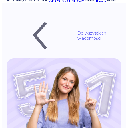
ROZWIĄZANIA
USŁUGI
FIRMA
POMOC
TARYFY
PARTNEROM
BLOG
Do wszystkich
wiadomości