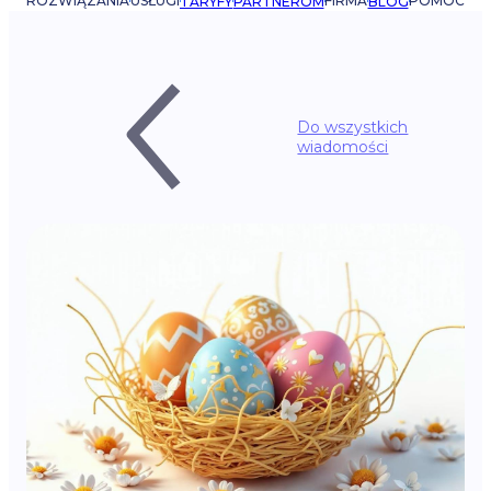
ROZWIĄZANIA
USŁUGI
FIRMA
POMOC
TARYFY
PARTNEROM
BLOG
Do wszystkich
wiadomości