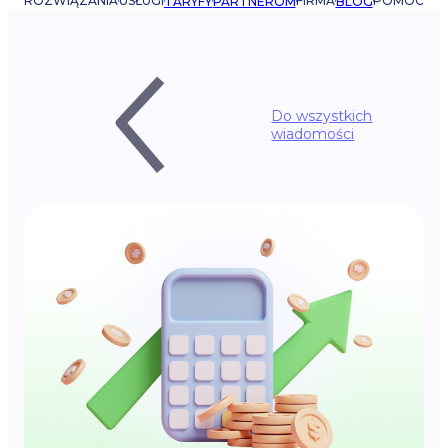
ROZWIĄZANIA
USŁUGI
FIRMA
POMOC
TARYFY
PARTNEROM
BLOG
Do wszystkich
wiadomości