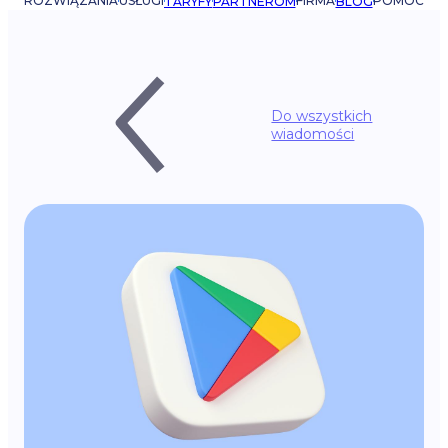
ROZWIĄZANIA
USŁUGI
FIRMA
POMOC
TARYFY
PARTNEROM
BLOG
Do wszystkich
wiadomości