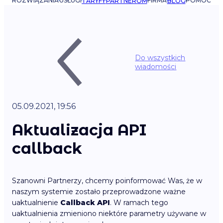
ROZWIĄZANIA
USŁUGI
FIRMA
POMOC
TARYFY
PARTNEROM
BLOG
Do wszystkich
wiadomości
05.09.2021, 19:56
Aktualizacja API
callback
Szanowni Partnerzy, chcemy poinformować Was, że w
naszym systemie zostało przeprowadzone ważne
uaktualnienie
Callback API
. W ramach tego
uaktualnienia zmieniono niektóre parametry używane w