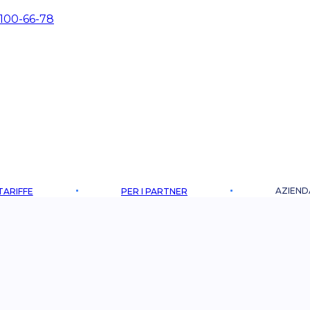
 100-66-78
AZIEND
TARIFFE
PER I PARTNER