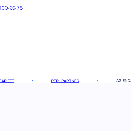
 100-66-78
AZIEND
TARIFFE
PER I PARTNER