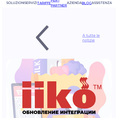
PER I
SOLUZIONI
SERVIZI
AZIENDA
ASSISTENZA
TARIFFE
BLOG
PARTNER
A tutte le
notizie