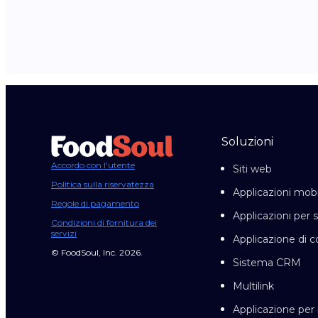
Soluzioni
Accordo con l'utente
Siti web
Politica sulla riservatezza
Applicazioni mobi
Regole di pagamento
Applicazioni per 
Condizioni di fornitura dei
servizi
Applicazione di c
© FoodSoul, Inc. 2026.
Sistema CRM
Multilink
Applicazione pe