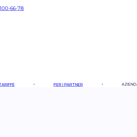
 100-66-78
AZIEND
TARIFFE
PER I PARTNER