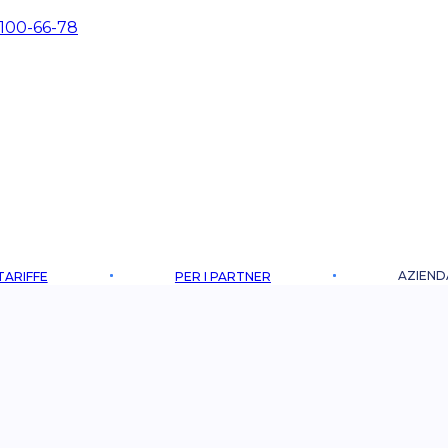
 100-66-78
AZIEND
TARIFFE
PER I PARTNER