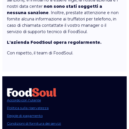
sanzioni), vi invitiamo a essere vigili, la nostra azienda e i
nostri data center
non sono stati soggetti a
nessuna sanzione
. Inoltre, prestate attenzione e non
fornite alcuna informazione ai truffatori per telefono, in
caso di chiamata contattate il vostro manager o il
servizio di supporto tecnico di FoodSoul.
L'azienda FoodSoul opera regolarmente.
Con rispetto, il team di FoodSoul.
Accordo con l'utente
Politica sulla riservatezza
Regole di pagamento
Condizioni di fornitura dei servizi