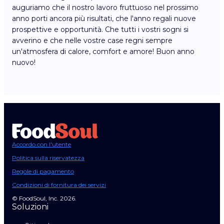
auguriamo che il nostro lavoro fruttuoso nel prossimo
anno porti ancora più risultati, che l'anno regali nuove
prospettive e opportunità. Che tutti i vostri sogni si
avverino e che nelle vostre case regni sempre
un'atmosfera di calore, comfort e amore! Buon anno
nuovo!
Accordo con l'utente
Politica sulla riservatezza
Regole di pagamento
Condizioni di fornitura dei servizi
© FoodSoul, Inc. 2026.
Soluzioni