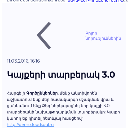
ԼՈՒԾՈՒՄՆԵՐ
ԾԱՌԱՅՈՒԹՅՈՒՆՆԵՐ
ԸՆ
ՍԱԿԱԳՆԵՐ
ԳՈՐԾԸՆԿԵՐՆԵՐԻՆ
Բոլոր
նորություններին
11.03.2016, 16:16
Կայքերի տարբերակ 3.0
Հարգելի
Գործընկերներ
, մենք ակտիվորեն
աշխատում ենք մեր համակարգի մշակման վրա և
ցանկանում ենք Ձեզ ներկայացնել նոր կայքի 3.0
տարբերակի նախաթողարկման տարբերակը: Կայքը
կարող եք դիտել հետևյալ հասցեով՝
http://demo.foodsoul.ru