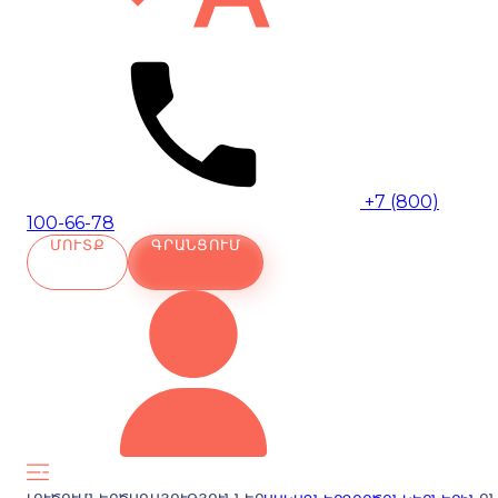
+7 (800)
100-66-78
ՄՈՒՏՔ
ԳՐԱՆՑՈՒՄ