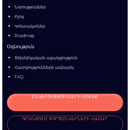
Նորություններ
Բլոգ
Կոնտակտներ
Roadmap
Օգնություն
Տեխնիկական աջակցություն
Հատկությունների ակնարկ
FAQ
ԸՆԿԵՐՈՒԹՅՈՒՆՆԵՐԻ ՄՈՒՏՔ
ԳՐԱՆՑՈՒՄ ԳՈՐԾԸՆԿԵՐՆԵՐԻ ՀԱՄԱՐ