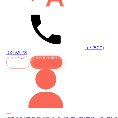
+7 (800)
100-66-78
ՄՈՒՏՔ
ԳՐԱՆՑՈՒՄ