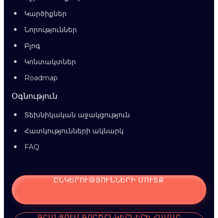
Կարծիքներ
Նորություններ
Բլոգ
Կոնտակտներ
Roadmap
Օգնություն
Տեխնիկական աջակցություն
Հատկությունների ակնարկ
FAQ
ԸՆԿԵՐՈՒԹՅՈՒՆՆԵՐԻ ՄՈՒՏՔ
ԳՐԱՆՑՈՒՄ ԳՈՐԾԸՆԿԵՐՆԵՐԻ ՀԱՄԱՐ