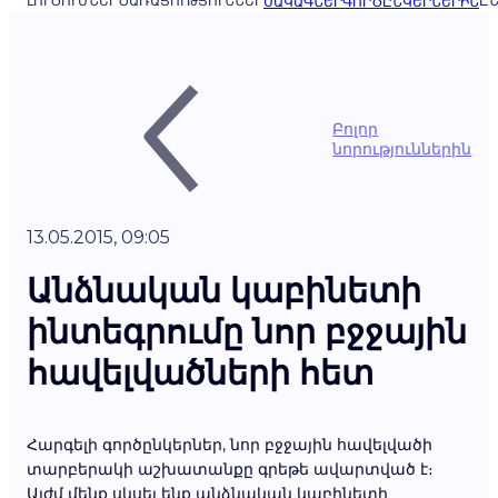
ԼՈՒԾՈՒՄՆԵՐ
ԾԱՌԱՅՈՒԹՅՈՒՆՆԵՐ
ԸՆ
ՍԱԿԱԳՆԵՐ
ԳՈՐԾԸՆԿԵՐՆԵՐԻՆ
Բոլոր
նորություններին
13.05.2015, 09:05
Անձնական կաբինետի
ինտեգրումը նոր բջջային
հավելվածների հետ
Հարգելի գործընկերներ, նոր բջջային հավելվածի
տարբերակի աշխատանքը գրեթե ավարտված է։
Այժմ մենք սկսել ենք անձնական կաբինետի