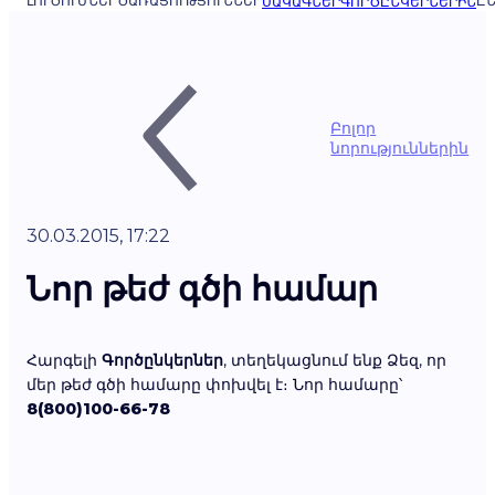
ԼՈՒԾՈՒՄՆԵՐ
ԾԱՌԱՅՈՒԹՅՈՒՆՆԵՐ
ԸՆ
ՍԱԿԱԳՆԵՐ
ԳՈՐԾԸՆԿԵՐՆԵՐԻՆ
Բոլոր
նորություններին
30.03.2015, 17:22
Նոր թեժ գծի համար
Հարգելի
Գործընկերներ
, տեղեկացնում ենք Ձեզ, որ
մեր թեժ գծի համարը փոխվել է։ Նոր համարը՝
8(800)100-66-78