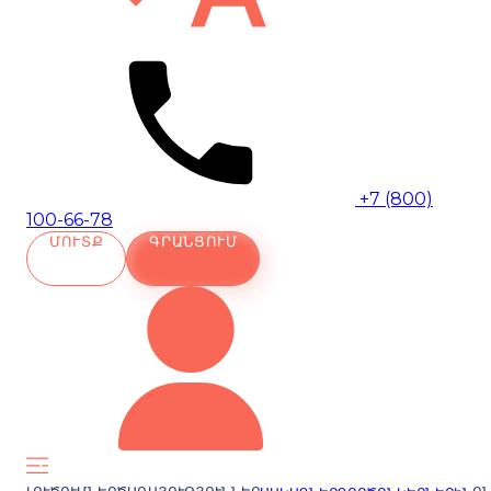
+7 (800)
100-66-78
ՄՈՒՏՔ
ԳՐԱՆՑՈՒՄ