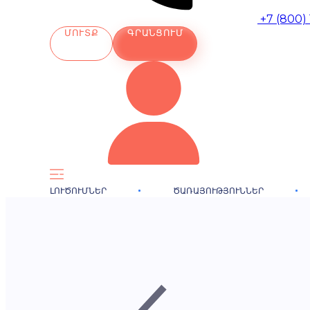
+7 (800)
ՄՈՒՏՔ
ԳՐԱՆՑՈՒՄ
ԼՈՒԾՈՒՄՆԵՐ
ԾԱՌԱՅՈՒԹՅՈՒՆՆԵՐ