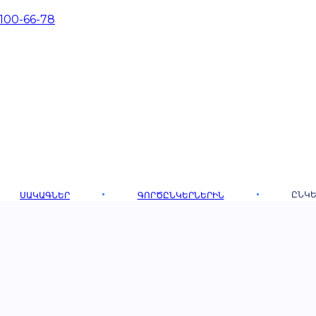
 100-66-78
ԸՆԿԵ
ՍԱԿԱԳՆԵՐ
ԳՈՐԾԸՆԿԵՐՆԵՐԻՆ