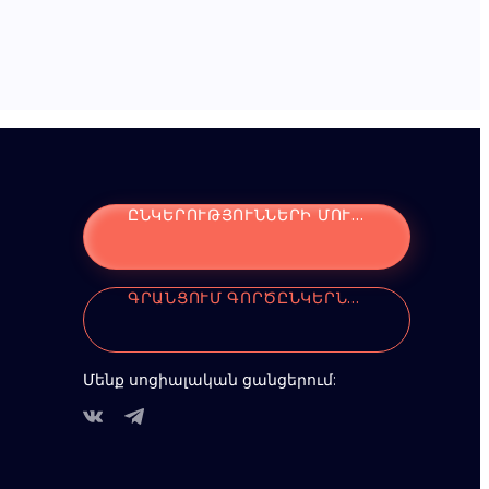
ԸՆԿԵՐՈՒԹՅՈՒՆՆԵՐԻ ՄՈՒՏՔ
ԳՐԱՆՑՈՒՄ ԳՈՐԾԸՆԿԵՐՆԵՐԻ ՀԱՄԱՐ
Մենք սոցիալական ցանցերում: