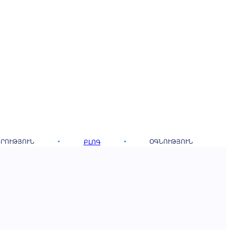
ՐՈՒԹՅՈՒՆ
ՕԳՆՈՒԹՅՈՒՆ
ԲԼՈԳ