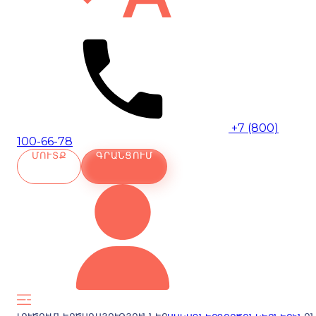
+7 (800)
100-66-78
ՄՈՒՏՔ
ԳՐԱՆՑՈՒՄ