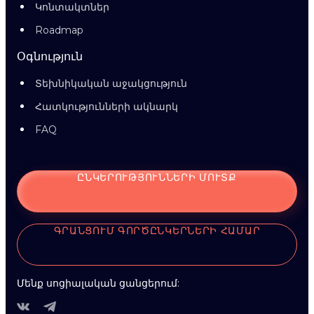
Կոնտակտներ
Roadmap
Օգնություն
Տեխնիկական աջակցություն
Հատկությունների ակնարկ
FAQ
ԸՆԿԵՐՈՒԹՅՈՒՆՆԵՐԻ ՄՈՒՏՔ
ԳՐԱՆՑՈՒՄ ԳՈՐԾԸՆԿԵՐՆԵՐԻ ՀԱՄԱՐ
Մենք սոցիալական ցանցերում: