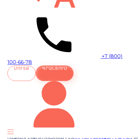
+7 (800)
100-66-78
ՄՈՒՏՔ
ԳՐԱՆՑՈՒՄ