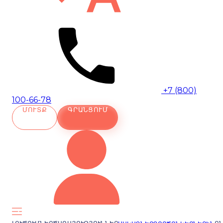
+7 (800)
100-66-78
ՄՈՒՏՔ
ԳՐԱՆՑՈՒՄ