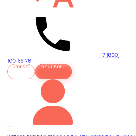
+7 (800)
100-66-78
ՄՈՒՏՔ
ԳՐԱՆՑՈՒՄ