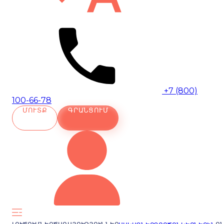
+7 (800)
100-66-78
ՄՈՒՏՔ
ԳՐԱՆՑՈՒՄ