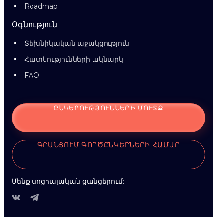
Roadmap
Օգնություն
Տեխնիկական աջակցություն
Հատկությունների ակնարկ
FAQ
ԸՆԿԵՐՈՒԹՅՈՒՆՆԵՐԻ ՄՈՒՏՔ
ԳՐԱՆՑՈՒՄ ԳՈՐԾԸՆԿԵՐՆԵՐԻ ՀԱՄԱՐ
Մենք սոցիալական ցանցերում: