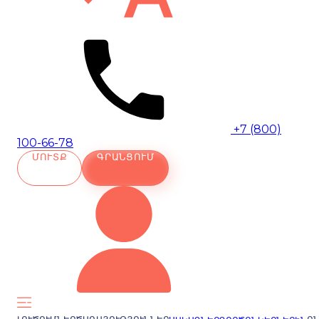
+7 (800)
100-66-78
ՄՈՒՏՔ
ԳՐԱՆՑՈՒՄ