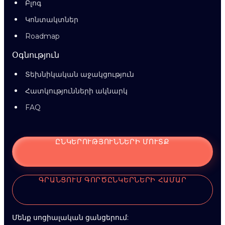
Բլոգ
Կոնտակտներ
Roadmap
Օգնություն
Տեխնիկական աջակցություն
Հատկությունների ակնարկ
FAQ
ԸՆԿԵՐՈՒԹՅՈՒՆՆԵՐԻ ՄՈՒՏՔ
ԳՐԱՆՑՈՒՄ ԳՈՐԾԸՆԿԵՐՆԵՐԻ ՀԱՄԱՐ
Մենք սոցիալական ցանցերում: