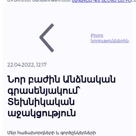
ԼՈՒԾՈՒՄՆԵՐ
ԾԱՌԱՅՈՒԹՅՈՒՆՆԵՐ
ԸՆ
ՍԱԿԱԳՆԵՐ
ԳՈՐԾԸՆԿԵՐՆԵՐԻՆ
Բոլոր
նորություններին
22.04.2022, 12:17
Նոր բաժին Անձնական
գրասենյակում՝
Տեխնիկական
աջակցություն
Մեր հաճախորդների և գործընկերների