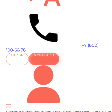
+7 (800)
100-66-78
ՄՈՒՏՔ
ԳՐԱՆՑՈՒՄ