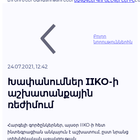
ԼՈՒԾՈՒՄՆԵՐ
ԾԱՌԱՅՈՒԹՅՈՒՆՆԵՐ
ԸՆ
ՍԱԿԱԳՆԵՐ
ԳՈՐԾԸՆԿԵՐՆԵՐԻՆ
Բոլոր
նորություններին
24.07.2021, 12:42
Խափանումներ IIKO-ի
աշխատանքային
ռեժիմում
Հարգելի գործընկերներ, այսօր IIKO-ի հետ
ինտեգրացիան անկայուն է աշխատում, ըստ նրանց
տեխնիկական աջակցության