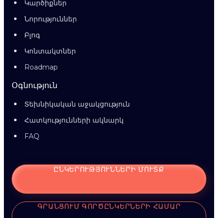
Կարծիքներ
Նորություններ
Բլոգ
Կոնտակտներ
Roadmap
Օգնություն
Տեխնիկական աջակցություն
Հատկությունների ակնարկ
FAQ
ԸՆԿԵՐՈՒԹՅՈՒՆՆԵՐԻ ՄՈՒՏՔ
ԳՐԱՆՑՈՒՄ ԳՈՐԾԸՆԿԵՐՆԵՐԻ ՀԱՄԱՐ