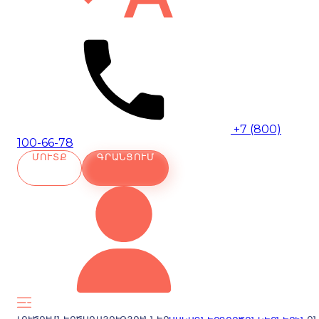
+7 (800)
100-66-78
ՄՈՒՏՔ
ԳՐԱՆՑՈՒՄ