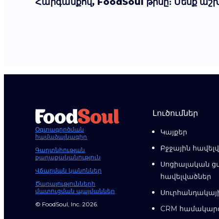
Հարգանքով, FoodSoul թիմը։ Մենք աշ
Լուծումներ
Օգտագործման
Կայքեր
համաձայնագիր
Բջջային հավել
Գաղտնիության
քաղաքականություն
Սոցիալական ց
Վճարման կանոններ
հավելվածներ
Ծառայությունների
մատուցման պայմաններ
Սուրհանդակայ
© FoodSoul, Inc. 2026.
CRM համակար