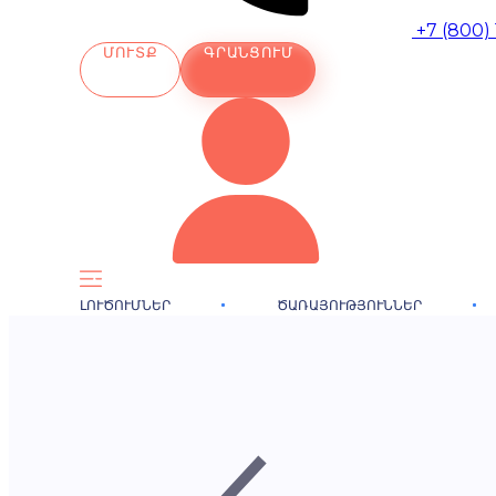
+7 (800)
ՄՈՒՏՔ
ԳՐԱՆՑՈՒՄ
ԼՈՒԾՈՒՄՆԵՐ
ԾԱՌԱՅՈՒԹՅՈՒՆՆԵՐ