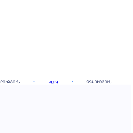
ՐՈՒԹՅՈՒՆ
ՕԳՆՈՒԹՅՈՒՆ
ԲԼՈԳ