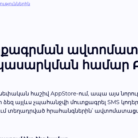
րություններին
տքագրման ավտոմատա
պասարկման համար A
ք սեփական հաշիվ AppStore-ում, ապա այս նորութ
եզ այլևս չպահանջվի մուտքագրել SMS կոդե
ում տեղադրված հրահանգներին՝ ավտոմատացմ