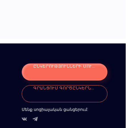
ԸՆԿԵՐՈՒԹՅՈՒՆՆԵՐԻ ՄՈՒՏՔ
ԳՐԱՆՑՈՒՄ ԳՈՐԾԸՆԿԵՐՆԵՐԻ ՀԱՄԱՐ
Մենք սոցիալական ցանցերում: