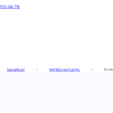
 100-66-78
ԸՆԿԵ
ՍԱԿԱԳՆԵՐ
ԳՈՐԾԸՆԿԵՐՆԵՐԻՆ