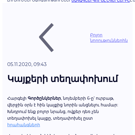
ԼՈՒԾՈՒՄՆԵՐ
ԾԱՌԱՅՈՒԹՅՈՒՆՆԵՐ
ԸՆ
ՍԱԿԱԳՆԵՐ
ԳՈՐԾԸՆԿԵՐՆԵՐԻՆ
Բոլոր
նորություններին
05.11.2020, 09:43
Կայքերի տեղափոխում
Հարգելի
Գործընկերներ
, նոյեմբերի 6-ը՝ ուրբաթ,
վերջին օրն է հին կայքից նորին անցնելու համար:
Խնդրում ենք բոլոր նրանց, ովքեր դեռ չեն
տեղափոխել կայքը, տեղափոխել ըստ
հրահանգների