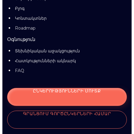
Բլոգ
Կոնտակտներ
Roadmap
Օգնություն
Տեխնիկական աջակցություն
Հատկությունների ակնարկ
FAQ
ԸՆԿԵՐՈՒԹՅՈՒՆՆԵՐԻ ՄՈՒՏՔ
ԳՐԱՆՑՈՒՄ ԳՈՐԾԸՆԿԵՐՆԵՐԻ ՀԱՄԱՐ