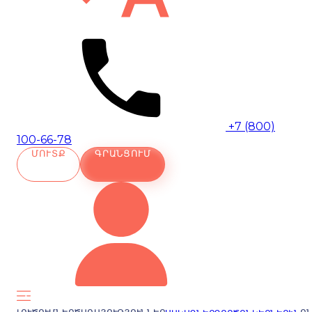
+7 (800)
100-66-78
ՄՈՒՏՔ
ԳՐԱՆՑՈՒՄ