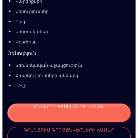
Կարծիքներ
Նորություններ
Բլոգ
Կոնտակտներ
Roadmap
Օգնություն
Տեխնիկական աջակցություն
Հատկությունների ակնարկ
FAQ
ԸՆԿԵՐՈՒԹՅՈՒՆՆԵՐԻ ՄՈՒՏՔ
ԳՐԱՆՑՈՒՄ ԳՈՐԾԸՆԿԵՐՆԵՐԻ ՀԱՄԱՐ