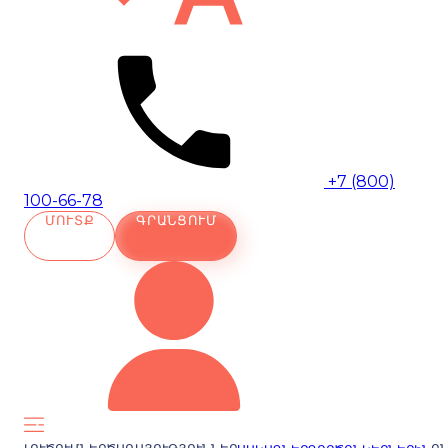
+7 (800)
100-66-78
ՄՈՒՏՔ
ԳՐԱՆՑՈՒՄ