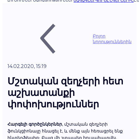
ԼՈՒԾՈՒՄՆԵՐ
ԾԱՌԱՅՈՒԹՅՈՒՆՆԵՐ
ԸՆ
ՍԱԿԱԳՆԵՐ
ԳՈՐԾԸՆԿԵՐՆԵՐԻՆ
Բոլոր
նորություններին
14.02.2020, 15:19
Մշտական զեղչերի հետ
աշխատանքի
փոփոխություններ
Հարգելի գործընկերներ
, մշտական զեղչերի
ֆունկցիոնալը հնացել է, և մենք այն հեռացրել ենք
ինտերֆեյսից։ Բայց մի շտապեք հուսահատվել,