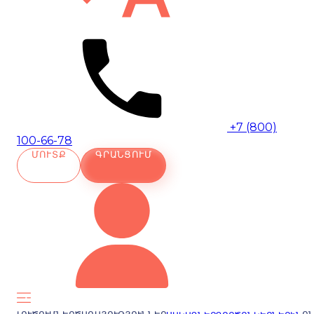
+7 (800)
100-66-78
ՄՈՒՏՔ
ԳՐԱՆՑՈՒՄ