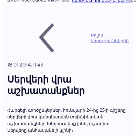
ԼՈՒԾՈՒՄՆԵՐ
ԾԱՌԱՅՈՒԹՅՈՒՆՆԵՐ
ԸՆ
ՍԱԿԱԳՆԵՐ
ԳՈՐԾԸՆԿԵՐՆԵՐԻՆ
Բոլոր
նորություններին
18.01.2014, 11:43
Սերվերի վրա
աշխատանքներ
Հարգելի գործընկերներ, հունվարի 24-ից 25-ի գիշերը
սերվերի վրա կանցկացվեն տեխնիկական
աշխատանքներ։ Խնդրում ենք լինել ուշադիր։
Սերվերը անհասանելի կլինի։