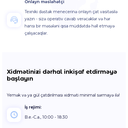
Onlayn məsləhətçi
Texniki dəstək menecerinə onlayn çat vasitəsilə
yazın - sizə operativ cavab verəcəklər və hər
hansı bir məsələni qısa müddətdə həll etməyə
çalışacaqlar.
Xidmətinizi dərhal inkişaf etdirməyə
başlayın
Yemək və ya gül çatdırılması xidməti minimal sərmayə ilə!
İş rejimi:
B.e.-C.a., 10:00 - 18:30