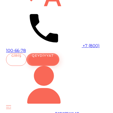
+7 (800)
100-66-78
GIRIŞ
QEYDIYYAT