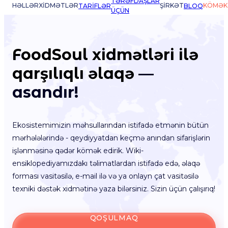
TƏRƏFDAŞLAR
HƏLLƏR
XIDMƏTLƏR
ŞIRKƏT
KÖMƏK
TARIFLƏR
BLOQ
ÜÇÜN
FoodSoul xidmətləri ilə
qarşılıqlı əlaqə
—
asandır!
Ekosistemimizin məhsullarından istifadə etmənin bütün
mərhələlərində - qeydiyyatdan keçmə anından sifarişlərin
işlənməsinə qədər kömək edirik. Wiki-
ensiklopediyamızdakı təlimatlardan istifadə edə, əlaqə
forması vasitəsilə, e-mail ilə və ya onlayn çat vasitəsilə
texniki dəstək xidmətinə yaza bilərsiniz. Sizin üçün çalışırıq!
QOŞULMAQ