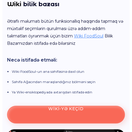
Wiki
bilik bazası
Ətraflı məlumatı bütün funksionallıq haqqında tapmaq və
müxtəlif seçimlərin qurulması üzrə addım-addım
təlimatları öyrənmək üçün bizim
Wiki FoodSoul
Bilik
Bazamızdan istifadə edə bilərsiniz
Necə istifadə etməli:
Wiki FoodSoul-un ana səhifəsinə daxil olun
Səhifə Ağacından maraqlandığınız bölməni seçin
Ya Wiki-ensiklopediyada axtarışdan istifadə edin
WIKI-YƏ KEÇID