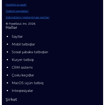
Məxfilik siyasəti
Ödəniş qaydaları
Xidmətlərin göstərilməsi şərtləri
© FoodSoul, Inc. 2026.
Həllər
Saytlar
Mobil tətbiqlər
Sosial şəbəkə tətbiqləri
Kuryer tətbiqi
CRM sistemi
Çoxlu keçidlər
MacOS üçün tətbiq
İnteqrasiyalar
Şirkət