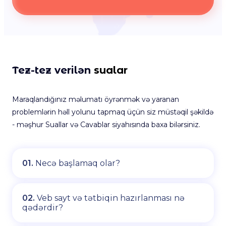
Tez-tez verilən
sualar
Maraqlandığınız məlumatı öyrənmək və yaranan
problemlərin həll yolunu tapmaq üçün siz müstəqil şəkildə
- məşhur Suallar və Cavablar siyahısında baxa bilərsiniz.
01.
Necə başlamaq olar?
02.
Veb sayt və tətbiqin hazırlanması nə
qədərdir?