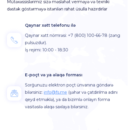
Mütəxəssislərimiz sizə məsləhət verməyə və texniki
dəstək göstərməyə istənilən rahat üsulla hazırdırlar
Qaynar xətt telefonu ilə
Qaynar xətt nömrəsi: +7 (800) 100-66-78
(zəng
pulsuzdur)
.
İş rejimi: 10:00 - 18:30
E-poçt və ya əlaqə forması
Sorğunuzu elektron poçt ünvanına göndərə
bilərsiniz:
info@fs.me
(şəhər və çatdırılma adını
qeyd etməklə), ya da bizimlə onlayn forma
vasitəsilə əlaqə saxlaya bilərsiniz.