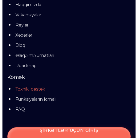
Haqqımızda
Vakansiyalar
Rəylər
Xəbərlər
Bloq
Əlaqə məlumatları
Roadmap
Kömək
Texniki dəstək
Funksiyaların icmalı
FAQ
ŞIRKƏTLƏR ÜÇÜN GIRIŞ