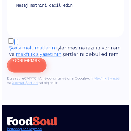
Şəxsi məlumatların
işlənməsinə razılıq verirəm
və
məxfilik siyasətinin
şərtlərini qəbul edirəm
GÖNDƏRMƏK
Bu sayt reCAPTCHA ilə qorunur və ona Google-un
Məxfilik Siyasəti
və
Xidmət Şərtləri
tətbiq edilir.
İstifadəçi razılaşması